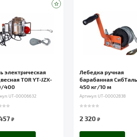
ь электрическая
Лебедка ручная
весная TOR YT-JZX-
барабанная СибТал
0/400
450 кг/10 м
кул: UT-00006632
Артикул: UT-00002838
 of 5
0
out of 5
 457
2 320
₽
₽