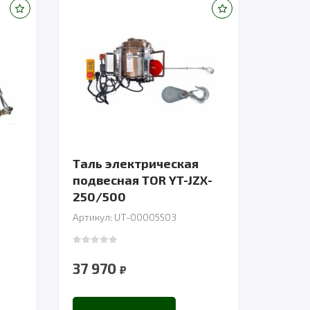
Таль электрическая
ь
подвесная TOR YT-JZX-
250/500
Артикул: UT-00005503
0
out of 5
37 970
₽