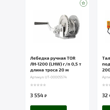
Лебедка ручная TOR
Тал
ЛН-1200 (LHW) г/п 0,5 т
под
длина троса 20 м
20
Артикул: UT-00005574
Арти
0
out of 5
0
out
3 554
32
₽