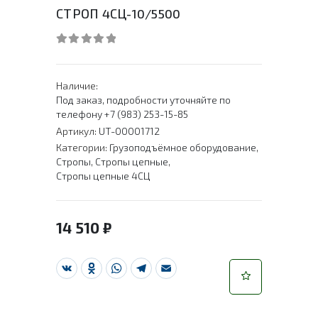
СТРОП 4СЦ-10/5500
0
out of 5
Наличие:
Под заказ, подробности уточняйте по
телефону +7 (983) 253-15-85
Артикул:
UT-00001712
Категории:
Грузоподъёмное оборудование
,
Стропы
,
Стропы цепные
,
Стропы цепные 4СЦ
14 510
₽
VK
Odnoklassniki
WhatsApp
Telegram
Email