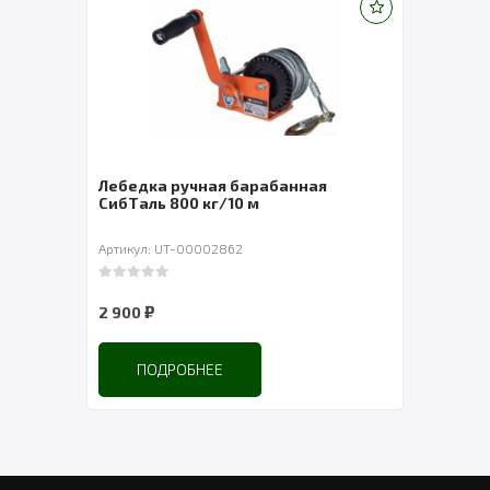
Лебедка ручная барабанная
Таль
СибТаль 800 кг/10 м
YT-J
Артикул: UT-00002862
Артик
0
out of 5
0
out 
₽
2 900
32 4
ПОДРОБНЕЕ