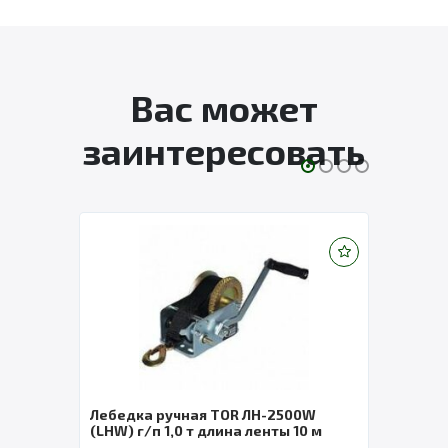
Вас может
заинтересовать
Лебедка ручная TOR ЛН-2500W
Лебе
(LHW) г/п 1,0 т длина ленты 10 м
СибТ