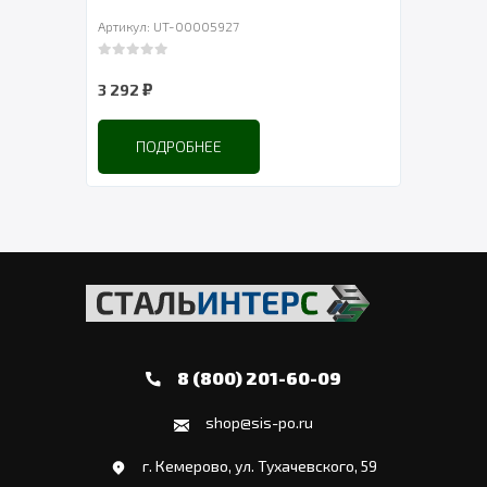
Артикул: UT-00005927
Артик
0
out of 5
0
out 
₽
3 292
2 90
ПОДРОБНЕЕ
8 (800) 201-60-09
shop@sis-po.ru
г. Кемерово, ул. Тухачевского, 59