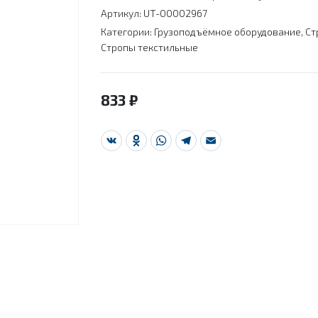
Артикул:
UT-00002967
Категории:
Грузоподъёмное оборудование
,
Ст
Стропы текстильные
833
₽
VK
Odnoklassniki
WhatsApp
Telegram
Email