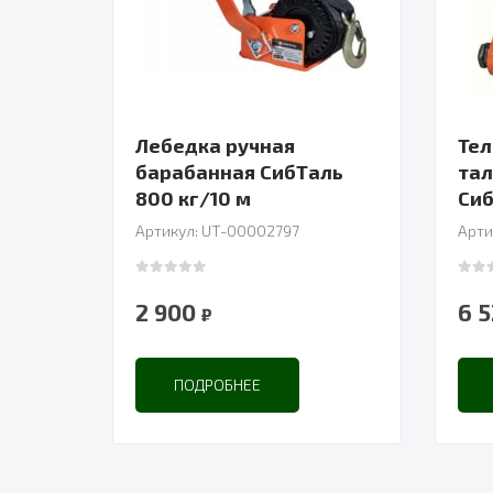
Лебедка ручная
Тел
барабанная СибТаль
тал
800 кг/10 м
Сиб
Артикул: UT-00002797
Арти
0
out of 5
0
out
2 900
6 
₽
ПОДРОБНЕЕ