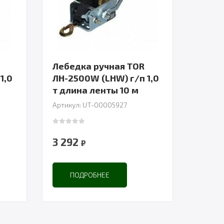
Лебедка ручная TOR
1,0
ЛН-2500W (LHW) г/п 1,0
т длина ленты 10 м
Артикул: UT-00005927
0
out of 5
3 292
₽
ПОДРОБНЕЕ