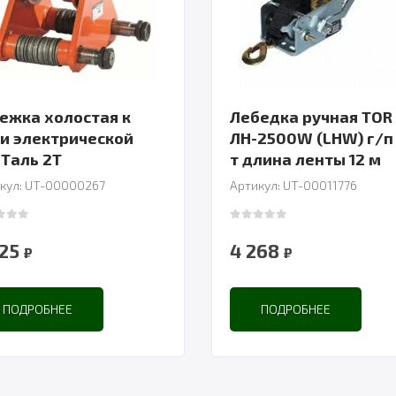
ежка холостая к
Лебедка ручная TOR
и электрической
ЛН-2500W (LHW) г/п 
Таль 2Т
т длина ленты 12 м
кул: UT-00000267
Артикул: UT-00011776
 of 5
0
out of 5
525
4 268
₽
₽
ПОДРОБНЕЕ
ПОДРОБНЕЕ