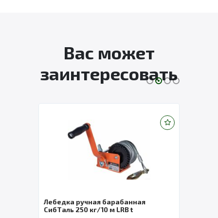
Вас может
заинтересовать
LHW)
Лебедка ручная барабанная
Лебе
СибТаль 250 кг/10 м LRB t