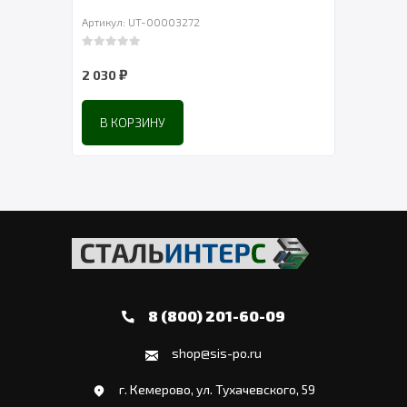
Артикул: UT-00003272
Артик
0
out of 5
0
out 
₽
2 030
2 718
В КОРЗИНУ
8 (800) 201-60-09
shop@sis-po.ru
г. Кемерово, ул. Тухачевского, 59