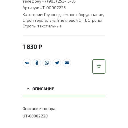
телефону +7 (983) 253-15-85
Артикул:
UT-00002228
Категории:
Грузоподъёмное оборудование
,
Строп текстильный петлевой СТП
,
Стропы
,
Стропы текстильные
1 830
₽
VK
Odnoklassniki
WhatsApp
Telegram
Email
ОПИСАНИЕ
Описание товара
UT-00002228