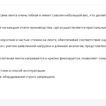
том сама лента очень гибкая и имеет совсем небольшой вес, что де
ся на каждом этапе производства, где осуществляется пристальны
короткие и частые стежки на ленте, обеспечивая соответствие за
ана с учетом заявленной нагрузки и длиннее аналогов, представле
 плетеная лента нагревается и крепко фиксируется, позволяет сок
стики и способ эксплуатации
ие оборудования строго запрещено