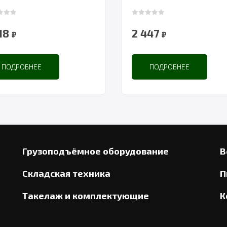
 of 5
0
out of 5
718
2 447
₽
₽
ПОДРОБНЕЕ
ПОДРОБНЕЕ
Грузоподъёмное оборудование
В
Складская техника
П
Такелаж и комплектующие
К