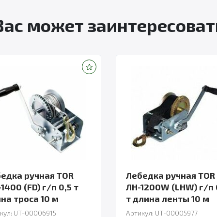
Вас может заинтересоват
едка ручная TOR
Лебедка ручная TOR
1400 (FD) г/п 0,5 т
ЛН-1200W (LHW) г/п 
длина троса 10 м
т длина ленты 10 м
кул: UT-00006915
Артикул: UT-00005977