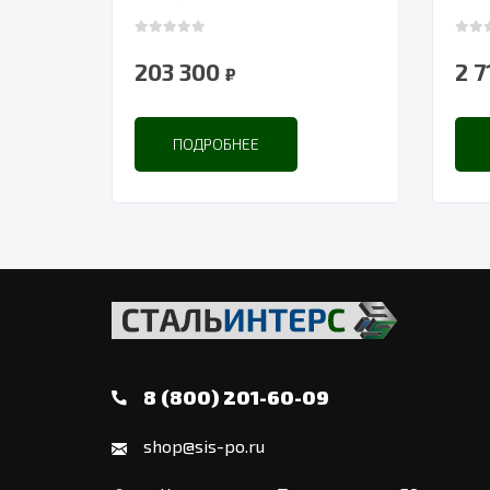
0
out of 5
0
out
203 300
2 
₽
ПОДРОБНЕЕ
8 (800) 201-60-09
shop@sis-po.ru