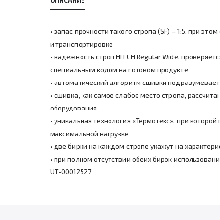
ОПИСАНИЕ
• запас прочности такого стропа (SF) – 1:5, при э
и транспортировке
• надежность строп HITCH Regular Wide, проверяет
специальным кодом на готовом продукте
• автоматический алгоритм сшивки подразумевает 
• сшивка, как самое слабое место стропа, рассчит
оборудования
• уникальная технология «Термотекс», при которой
максимальной нагрузке
• две бирки на каждом стропе укажут на характери
• при полном отсутствии обеих бирок использован
UT-00012527