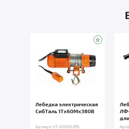
Лебедка электрическая
Леб
СибТаль 1Тх60Мх380В
ЛФ-
Артикул: UT-00000289
Арти