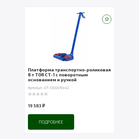
ормой
Платформа транспортно-роликовая
Теле
8 т TOR СТ-1 с поворотным
основанием и ручкой
Артикул: UT-00009442
Артик
0
out of 5
0
out 
₽
19 583
9 46
ПОДРОБНЕЕ