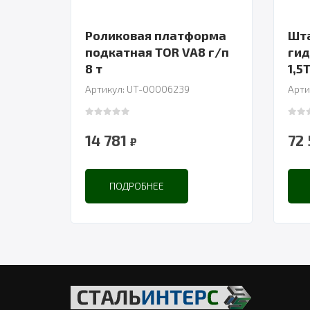
Роликовая платформа
Шта
подкатная TOR VA8 г/п
гид
8 т
1,5
Артикул: UT-00006239
Арти
0
out of 5
0
out
14 781
72
₽
ПОДРОБНЕЕ