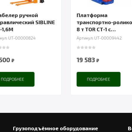
белер ручной
Платформа
равлический SIBLINE
транспортно-ролик
T-1,6M
8 т TOR СТ-1 с
поворотным
кул: UT-00000824
Артикул: UT-00009442
основанием и ручко
 of 5
0
out of 5
 500
19 583
₽
₽
ПОДРОБНЕЕ
ПОДРОБНЕЕ
Грузоподъёмное оборудование
В