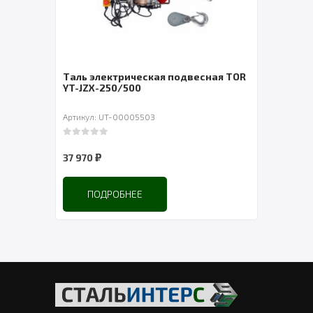
Таль электрическая подвесная TOR
Теле
YT-JZX-250/500
элек
Артикул: UT-00005503
Артик
0
out of 5
0
out 
₽
37 970
6 52
ПОДРОБНЕЕ