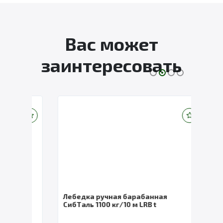
Вас может
заинтересовать
Лебедка ручная барабанная
Лебе
 м
СибТаль 1100 кг/10 м LRB t
СибТа