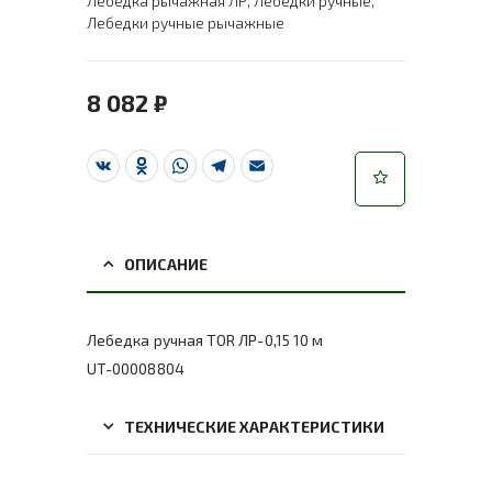
Лебедка рычажная ЛР
,
Лебедки ручные
,
Лебедки ручные рычажные
8 082
₽
VK
Odnoklassniki
WhatsApp
Telegram
Email
ОПИСАНИЕ
Лебедка ручная TOR ЛР-0,15 10 м
UT-00008804
ТЕХНИЧЕСКИЕ ХАРАКТЕРИСТИКИ