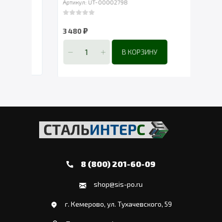
Артикул: UT-00002798
Артик
0
out of 5
0
out 
₽
3 480
1 90
В КОРЗИНУ
В 
8 (800) 201-60-09
shop@sis-po.ru
г. Кемерово, ул. Тухачевского, 59