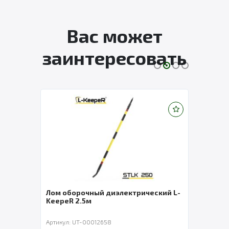
Вас может
заинтересовать
ГПР
Лом оборочный диэлектрический L-
Лом 
KeepeR 2.5м
Keep
Артикул: UT-00012658
Артику