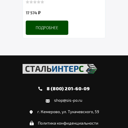
0
out of 5
0
out 
₽
17 574
16 3
ПОДРОБНЕЕ
8 (800) 201-60-09
shop@sis-po.ru
г. Кемерово, ул. Тухачевского, 59
Политика конфиденциальности