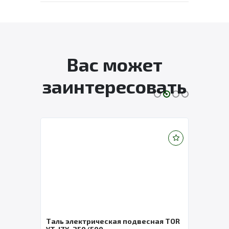
Вас может
заинтересовать
Таль электрическая подвесная TOR
Лебе