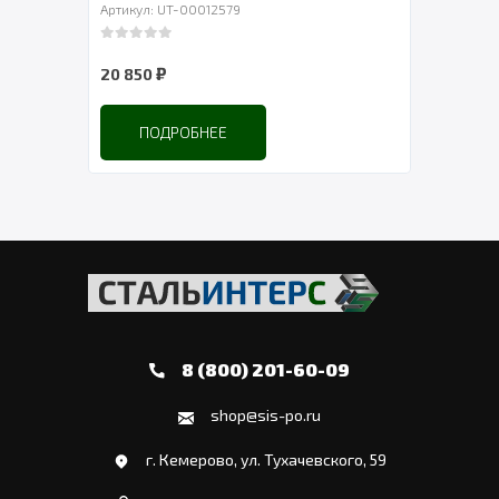
Артикул: UT-00012579
Артик
0
out of 5
0
out 
₽
20 850
19 7
ПОДРОБНЕЕ
8 (800) 201-60-09
shop@sis-po.ru
г. Кемерово, ул. Тухачевского, 59