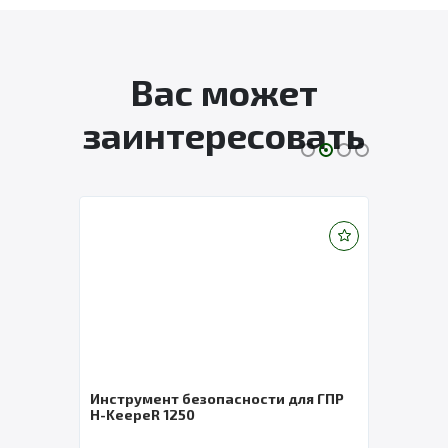
Вас может
заинтересовать
ГПР
Инструмент безопасности для ГПР
Инст
H-KeepeR 1250
магн